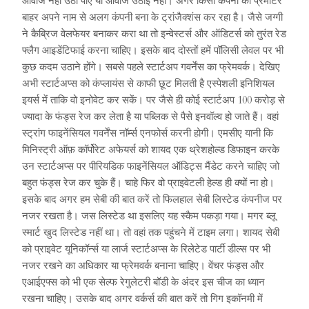
आवाज नहीं उठा पाए या आवाज उठाई नहीं। अगर किसी कंपनी का प्रमोटर
बाहर अपने नाम से अलग कंपनी बना के ट्रांजैक्शंस कर रहा है। जैसे जग्गी
ने कैब्रिज वेलफेयर बनाकर करा था तो इन्वेस्टर्स और ऑडिटर्स को तुरंत रेड
फ्लैग आइडेंटिफाई करना चाहिए। इसके बाद दोस्तों हमें पॉलिसी लेवल पर भी
कुछ कदम उठाने होंगे। सबसे पहले स्टार्टअप गवर्नेंस का फ्रेमवर्क। देखिए
अभी स्टार्टअप्स को कंप्लायंस से काफी छूट मिलती है एस्पेशली इनिशियल
इयर्स में ताकि वो इनोवेट कर सकें। पर जैसे ही कोई स्टार्टअप 100 करोड़ से
ज्यादा के फंड्स रेज कर लेता है या पब्लिक से पैसे इनवॉल्व हो जाते हैं। वहां
स्ट्रांग फाइनेंसियल गवर्नेंस नॉर्म्स एनफोर्स करनी होगी। एमसीए यानी कि
मिनिस्ट्री ऑफ़ कॉर्पोरेट अफेयर्स को शायद एक थ्रेशहोल्ड डिफाइन करके
उन स्टार्टअप्स पर पीरियडिक फाइनेंसियल ऑडिट्स मैंडेट करने चाहिए जो
बहुत फंड्स रेज कर चुके हैं। चाहे फिर वो प्राइवेटली हेल्ड ही क्यों ना हो।
इसके बाद अगर हम सेबी की बात करें तो फिलहाल सेबी लिस्टेड कंपनीज पर
नजर रखता है। जस लिस्टेड था इसलिए यह स्कैम पकड़ा गया। मगर ब्लू
स्मार्ट खुद लिस्टेड नहीं था। तो वहां तक पहुंचने में टाइम लगा। शायद सेबी
को प्राइवेट यूनिकॉर्न्स या लार्ज स्टार्टअप्स के रिलेटेड पार्टी डील्स पर भी
नजर रखने का अधिकार या फ्रेमवर्क बनाना चाहिए। वेंचर फंड्स और
एआईएफ्स को भी एक सेल्फ रेगुलेटरी बॉडी के अंदर इस चीज का ध्यान
रखना चाहिए। उसके बाद अगर वर्कर्स की बात करें तो गिग इकॉनमी में