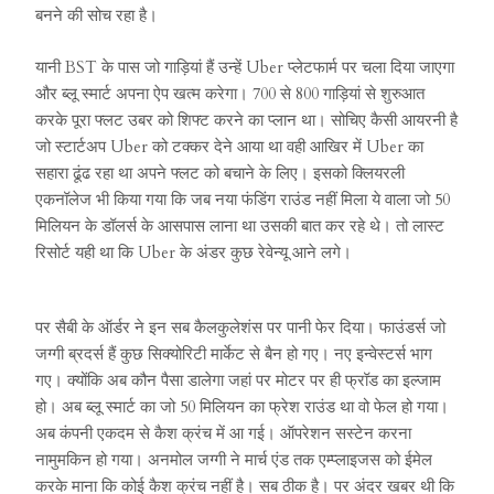
बनने की सोच रहा है।
यानी BST के पास जो गाड़ियां हैं उन्हें Uber प्लेटफार्म पर चला दिया जाएगा
और ब्लू स्मार्ट अपना ऐप खत्म करेगा। 700 से 800 गाड़ियां से शुरुआत
करके पूरा फ्लट उबर को शिफ्ट करने का प्लान था। सोचिए कैसी आयरनी है
जो स्टार्टअप Uber को टक्कर देने आया था वही आखिर में Uber का
सहारा ढूंढ रहा था अपने फ्लट को बचाने के लिए। इसको क्लियरली
एकनॉलेज भी किया गया कि जब नया फंडिंग राउंड नहीं मिला ये वाला जो 50
मिलियन के डॉलर्स के आसपास लाना था उसकी बात कर रहे थे। तो लास्ट
रिसोर्ट यही था कि Uber के अंडर कुछ रेवेन्यू आने लगे।
पर सैबी के ऑर्डर ने इन सब कैलकुलेशंस पर पानी फेर दिया। फाउंडर्स जो
जग्गी ब्रदर्स हैं कुछ सिक्योरिटी मार्केट से बैन हो गए। नए इन्वेस्टर्स भाग
गए। क्योंकि अब कौन पैसा डालेगा जहां पर मोटर पर ही फ्रॉड का इल्जाम
हो। अब ब्लू स्मार्ट का जो 50 मिलियन का फ्रेश राउंड था वो फेल हो गया।
अब कंपनी एकदम से कैश क्रंच में आ गई। ऑपरेशन सस्टेन करना
नामुमकिन हो गया। अनमोल जग्गी ने मार्च एंड तक एम्प्लाइजस को ईमेल
करके माना कि कोई कैश क्रंच नहीं है। सब ठीक है। पर अंदर खबर थी कि