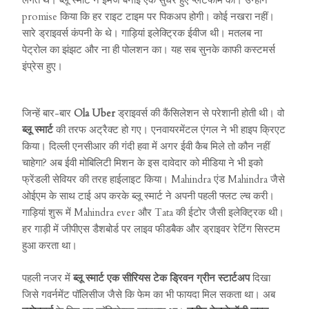
लगते थे। ब्लू स्मार्ट ने इमेज बनाई एक सुधरे हुए प्लेटफार्म की। उन्होंने
promise किया कि हर राइट टाइम पर पिकअप होगी। कोई नखरा नहीं।
सारे ड्राइवर्स कंपनी के थे। गाड़ियां इलेक्ट्रिक ईवीज थी। मतलब ना
पेट्रोल का झंझट और ना ही पोलशन का। यह सब सुनके काफी कस्टमर्स
इंप्रेस हुए।
जिन्हें बार-बार
Ola Uber
ड्राइवर्स की कैंसिलेशन से परेशानी होती थी। वो
ब्लू स्मार्ट
की तरफ अट्रैक्ट हो गए। एनवायरमेंटल एंगल ने भी हाइप क्रिएट
किया। दिल्ली एनसीआर की गंदी हवा में अगर ईवी कैब मिले तो कौन नहीं
चाहेगा? अब ईवी मोबिलिटी मिशन के इस दावेदार को मीडिया ने भी इको
फ्रेंडली सेवियर की तरह हाईलाइट किया। Mahindra एंड Mahindra जैसे
ओईएम के साथ टाई अप करके ब्लू स्मार्ट ने अपनी पहली फ्लट ल्च करी।
गाड़ियां शुरू में Mahindra ever और Tata की ईटोर जैसी इलेक्ट्रिक थी।
हर गाड़ी में जीपीएस डैशबोर्ड पर लाइव फीडबैक और ड्राइवर रेटिंग सिस्टम
हुआ करता था।
पहली नजर में
ब्लू स्मार्ट एक सीरियस टेक ड्रिवन ग्रीन स्टार्टअप
दिखा
जिसे गवर्नमेंट पॉलिसीज जैसे कि फेम का भी फायदा मिल सकता था। अब