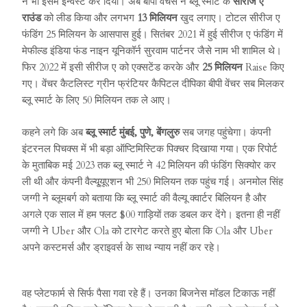
ने भी इसमें इन्वेस्ट कर दिया। अब बीपी वेंचर्स ने ब्लू स्मार्ट के
सीरीज ए
राउंड
को लीड किया और लगभग
13 मिलियन
खुद लगाए। टोटल सीरीज ए
फंडिंग 25 मिलियन के आसपास हुई। सितंबर 2021 में हुई सीरीज ए फंडिंग में
मेफील्ड इंडिया फंड नाइन यूनिकॉर्न सुरवाम पार्टनर जैसे नाम भी शामिल थे।
फिर 2022 में इसी सीरीज ए को एक्सटेंड करके और
25 मिलियन
Raise किए
गए। वेंचर कैटलिस्ट ग्रीन फ्रंटियर कैपिटल दीपिका बीपी वेंचर सब मिलकर
ब्लू स्मार्ट के लिए 50 मिलियन तक ले आए।
कहने लगे कि अब
ब्लू स्मार्ट मुंबई, पुणे, बेंगलुरु
सब जगह पहुंचेगा। कंपनी
इंटरनल पिचक्स में भी बड़ा ऑप्टिमिस्टिक पिक्चर दिखाया गया। एक रिपोर्ट
के मुताबिक मई 2023 तक ब्लू स्मार्ट ने 42 मिलियन की फंडिंग सिक्योर कर
ली थी और कंपनी वैल्यू्यूएशन भी 250 मिलियन तक पहुंच गई। अनमोल सिंह
जग्गी ने ब्लूमबर्ग को बताया कि ब्लू स्मार्ट की वैल्यू क्वार्टर बिलियन है और
अगले एक साल में हम फ्लट $00 गाड़ियों तक डबल कर देंगे। इतना ही नहीं
जग्गी ने Uber और Ola को टारगेट करते हुए बोला कि Ola और Uber
अपने कस्टमर्स और ड्राइवर्स के साथ न्याय नहीं कर रहे।
वह प्लेटफार्म से सिर्फ पैसा गवा रहे हैं। उनका बिजनेस मॉडल टिकाऊ नहीं