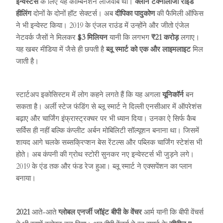
इन्वेस्टर्स
के लिए यह कॉम्बिनेशन लाजवाब था।
क्लीन टेक्नोलॉजी राइड
हीलिंग
दोनों के दोनों हॉट सेक्टर्स। अब
दीपिका पादुकोण
की फैमिली ऑफिस
ने भी इन्वेस्ट किया। 2019 के एंजल राउंड में उन्होंने और जीतो एंजेल
नेटवर्क जैसों ने मिलकर
$3 मिलियन
यानी कि लगभग
₹21 करोड़
लगाए।
यह खबर मीडिया में जैसे ही छपती है
ब्लू स्मार्ट को एक और लाइमलाइट
मिल
जाती है।
स्टार्टअप इकोसिस्टम में लोग कहने लगते हैं कि यह अगला
यूनिकॉर्न
बन
सकता है। अर्ली स्टेज फंडिंग से ब्लू स्मार्ट ने दिल्ली एनसीआर में ऑपरेशंस
बढ़ाए और चार्जिंग इंफ्रास्ट्रक्चर पर भी ध्यान दिया। उनका ऐ सिर्फ कैब
सर्विस ही नहीं बल्कि कंप्लीट अर्बन मोबिलिटी सॉल्यूशन बनाना था। जिसमें
शायद आगे चलके सब्सक्रिप्शन बेस रेंटल्स और पब्लिक चार्जिंग स्टेशंस भी
होते। अब कंपनी की ग्रोथ स्टोरी सुनकर नए इन्वेस्टर्स भी जुड़ने लगे।
2019 के एंड तक और फंड रेज हुआ। ब्लू स्मार्ट ने एक्सपेंशन का प्लान
बनाया।
2021
आते-आते
ग्लोबल एनर्जी जॉइंट बीपी के वेंचर
आर्म यानी कि बीपी वेंचर्स